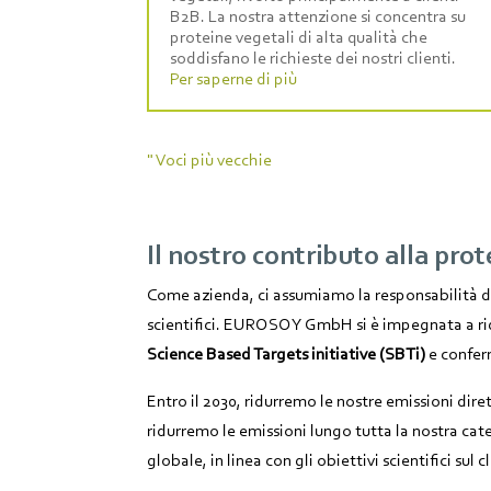
B2B. La nostra attenzione si concentra su
proteine vegetali di alta qualità che
soddisfano le richieste dei nostri clienti.
Per saperne di più
" Voci più vecchie
Il nostro contributo alla pro
Come azienda, ci assumiamo la responsabilità dell
scientifici. EUROSOY GmbH si è impegnata a ridu
Science Based Targets initiative (SBTi)
e confer
Entro il 2030, ridurremo le nostre emissioni dire
ridurremo le emissioni lungo tutta la nostra ca
globale, in linea con gli obiettivi scientifici sul c