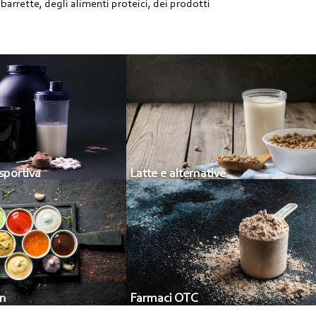
e barrette, degli alimenti proteici, dei prodotti
sportiva
Latte e alternative
en
Farmaci OTC