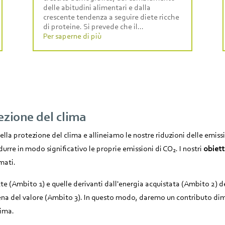
delle abitudini alimentari e dalla
crescente tendenza a seguire diete ricche
di proteine. Si prevede che il...
Per saperne di più
tezione del clima
a protezione del clima e allineiamo le nostre riduzioni delle emission
rre in modo significativo le proprie emissioni di CO₂. I nostri
obiett
mati.
tte (Ambito 1) e quelle derivanti dall'energia acquistata (Ambito 2) d
tena del valore (Ambito 3). In questo modo, daremo un contributo dim
lima.