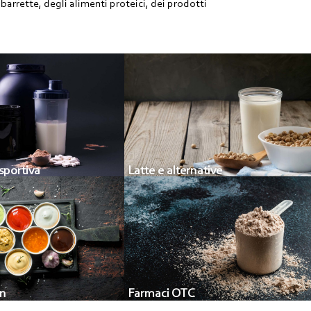
e barrette, degli alimenti proteici, dei prodotti
sportiva
Latte e alternative
en
Farmaci OTC