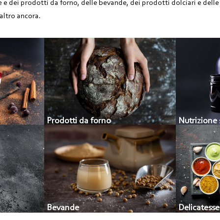
rne e dei prodotti da forno, delle bevande, dei prodotti dolciari e dell
altro ancora.
Prodotti da forno
Nutrizione 
Bevande
Delicatess