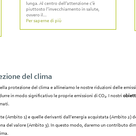
lunga. Al centro dell’attenzione c’è
piuttosto l’invecchiamento in salute,
ovvero il...
Per saperne di più
tezione del clima
a protezione del clima e allineiamo le nostre riduzioni delle emission
rre in modo significativo le proprie emissioni di CO₂. I nostri
obiett
mati.
tte (Ambito 1) e quelle derivanti dall'energia acquistata (Ambito 2) d
tena del valore (Ambito 3). In questo modo, daremo un contributo dim
lima.