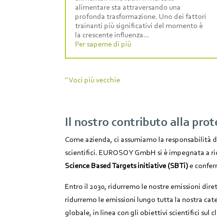
alimentare sta attraversando una
profonda trasformazione. Uno dei fattori
trainanti più significativi del momento è
la crescente influenza...
Per saperne di più
" Voci più vecchie
Il nostro contributo alla pro
Come azienda, ci assumiamo la responsabilità dell
scientifici. EUROSOY GmbH si è impegnata a ridu
Science Based Targets initiative (SBTi)
e confer
Entro il 2030, ridurremo le nostre emissioni dire
ridurremo le emissioni lungo tutta la nostra ca
globale, in linea con gli obiettivi scientifici sul c