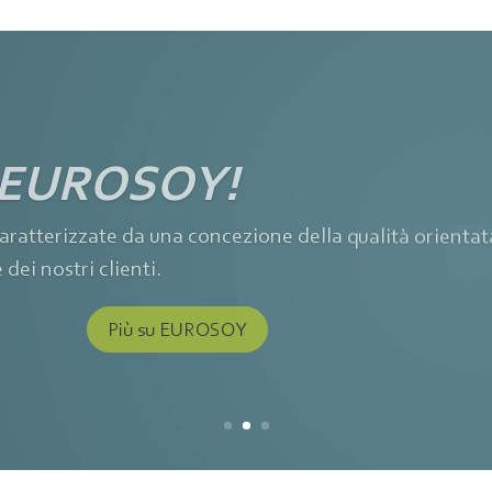
è EUROSOY!
aratterizzate da una concezione della qualità orientata
ei nostri clienti.
Più su EUROSOY